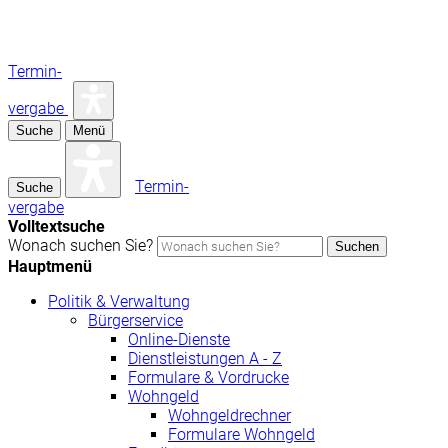
Termin-
vergabe
Suche
Menü
Termin-
Suche
vergabe
Volltextsuche
Wonach suchen Sie?
Suchen
Hauptmenü
Politik & Verwaltung
Bürgerservice
Online-Dienste
Dienstleistungen A - Z
Formulare & Vordrucke
Wohngeld
Wohngeldrechner
Formulare Wohngeld